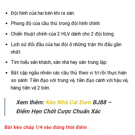
Đội hình của hai bên khi ra sân.
Phong độ của cầu thủ trong đội hình chính.
Chiến thuật chính của 2 HLV dành cho 2 đội bóng.
Lịch sử đối đầu của hai đội ở những trận thi đấu gần
nhất.
Tìm hiểu sân khách, sân nhà hay sân trung lập.
Bắt cặp ngẫu nhiên các cầu thủ theo vị trí rồi thực hiện
so sánh: Tiền đạo với trung vệ, tiền đạo cánh với hậu vệ,
hàng tiền vệ 2 bên.
Xem thêm:
Kèo Nhà Cái Euro
BJ88 –
Điểm Hẹn Chốt Cược Chuẩn Xác
Bắt kèo chấp 1/4 vào đúng thời điểm