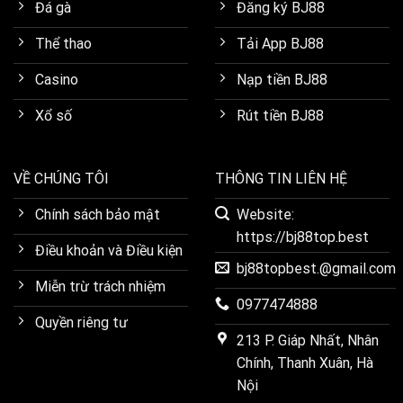
Đá gà
Đăng ký BJ88
Thể thao
Tải App BJ88
Casino
Nạp tiền BJ88
Xổ số
Rút tiền BJ88
VỀ CHÚNG TÔI
THÔNG TIN LIÊN HỆ
Chính sách bảo mật
Website:
https://bj88top.best
Điều khoản và Điều kiện
bj88topbest.@gmail.com
Miễn trừ trách nhiệm
0977474888
Quyền riêng tư
213 P. Giáp Nhất, Nhân
Chính, Thanh Xuân, Hà
Nội