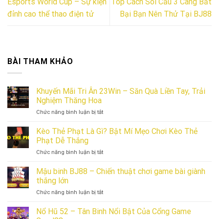
Esports World Cup – Sự kiện
Top Cách Soi Cầu 3 Càng Bất
đỉnh cao thể thao điện tử
Bại Bạn Nên Thử Tại BJ88
BÀI THAM KHẢO
Khuyến Mãi Tri Ân 23Win – Săn Quà Liền Tay, Trải
Nghiệm Thăng Hoa
ở
Chức năng bình luận bị tắt
Khuyến
Mãi
Kèo Thẻ Phạt Là Gì? Bật Mí Mẹo Chơi Kèo Thẻ
Tri
Phạt Dễ Thắng
Ân
ở
Chức năng bình luận bị tắt
23Win
Kèo
–
Thẻ
Mậu binh BJ88 – Chiến thuật chơi game bài giành
Săn
Phạt
Quà
thắng lớn
Là
Liền
ở
Chức năng bình luận bị tắt
Gì?
Tay,
Mậu
Bật
Trải
binh
Nổ Hũ 52 – Tân Binh Nổi Bật Của Cổng Game
Mí
Nghiệm
BJ88
Mẹo