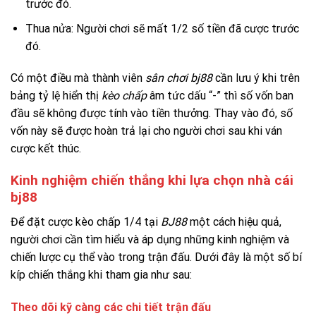
trước đó.
Thua nửa: Người chơi sẽ mất 1/2 số tiền đã cược trước
đó.
Có một điều mà thành viên
sân chơi bj88
cần lưu ý khi trên
bảng tỷ lệ hiển thị
kèo chấp
âm tức dấu “-” thì số vốn ban
đầu sẽ không được tính vào tiền thưởng. Thay vào đó, số
vốn này sẽ được hoàn trả lại cho người chơi sau khi ván
cược kết thúc.
Kinh nghiệm chiến thắng khi lựa chọn nhà cái
bj88
Để đặt cược kèo chấp 1/4 tại
BJ88
một cách hiệu quả,
người chơi cần tìm hiểu và áp dụng những kinh nghiệm và
chiến lược cụ thể vào trong trận đấu. Dưới đây là một số bí
kíp chiến thắng khi tham gia như sau:
Theo dõi kỹ càng các chi tiết trận đấu