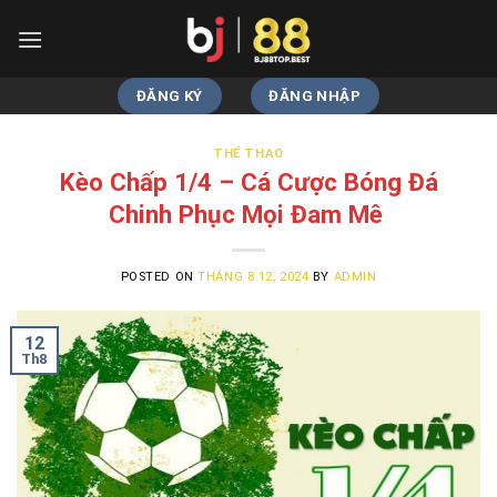
Skip
to
content
ĐĂNG KÝ
ĐĂNG NHẬP
THỂ THAO
Kèo Chấp 1/4 – Cá Cược Bóng Đá
Chinh Phục Mọi Đam Mê
POSTED ON
THÁNG 8 12, 2024
BY
ADMIN
12
Th8