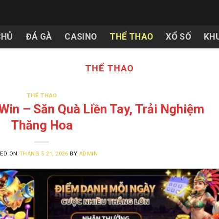
CHỦ
ĐÁ GÀ
CASINO
THỂ THAO
XỔ SỐ
KH
THỂ THAO
THỂ THAO
Win – Săn Quà Liền Tay, Trải Nghiệm
Thăng Hoa
TED ON
THÁNG 5 21, 2026
BY
ADMIN