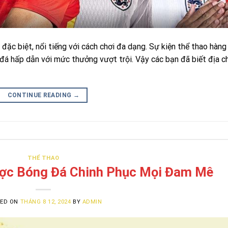
 đặc biệt, nổi tiếng với cách chơi đa dạng. Sự kiện thể thao hàng
đá hấp dẫn với mức thưởng vượt trội. Vậy các bạn đã biết địa ch
CONTINUE READING
→
THỂ THAO
ược Bóng Đá Chinh Phục Mọi Đam Mê
TED ON
THÁNG 8 12, 2024
BY
ADMIN