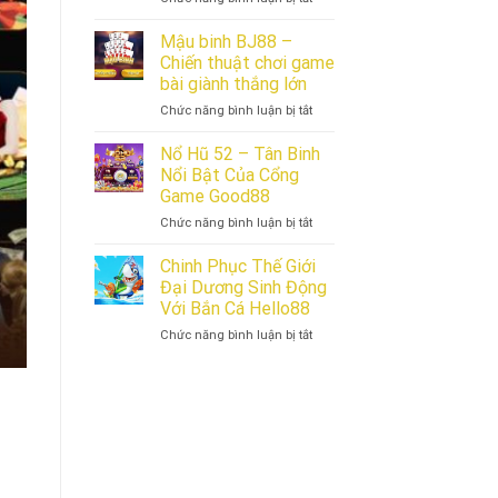
Kèo
Săn
Thẻ
Quà
Mậu binh BJ88 –
Phạt
Liền
Chiến thuật chơi game
Là
Tay,
bài giành thắng lớn
Gì?
Trải
ở
Chức năng bình luận bị tắt
Bật
Nghiệm
Mậu
Mí
Thăng
binh
Mẹo
Hoa
Nổ Hũ 52 – Tân Binh
BJ88
Chơi
Nổi Bật Của Cổng
–
Kèo
Game Good88
Chiến
Thẻ
ở
Chức năng bình luận bị tắt
thuật
Phạt
Nổ
chơi
Dễ
Hũ
game
Thắng
Chinh Phục Thế Giới
52
bài
Đại Dương Sinh Động
–
giành
Với Bắn Cá Hello88
Tân
thắng
ở
Chức năng bình luận bị tắt
Binh
lớn
Chinh
Nổi
Phục
Bật
Thế
Của
Giới
Cổng
Đại
Game
Dương
Good88
Sinh
Động