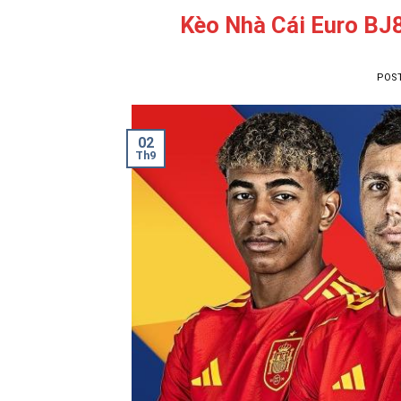
Kèo Nhà Cái Euro BJ
POS
02
Th9