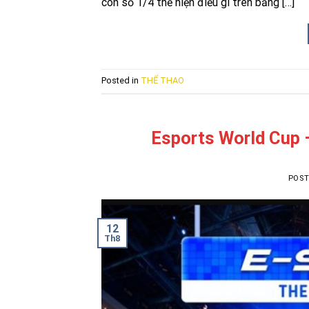
con số 1/4 thể hiện điều gì trên bảng […]
Posted in
THỂ THAO
Esports World Cup –
POS
12
Th8