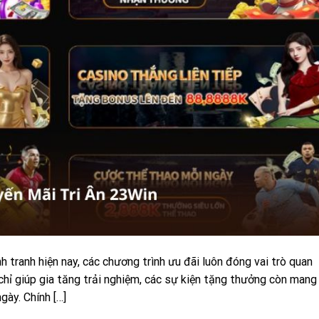
nh tranh hiện nay, các chương trình ưu đãi luôn đóng vai trò quan
 chỉ giúp gia tăng trải nghiệm, các sự kiện tặng thưởng còn mang
gày. Chính […]