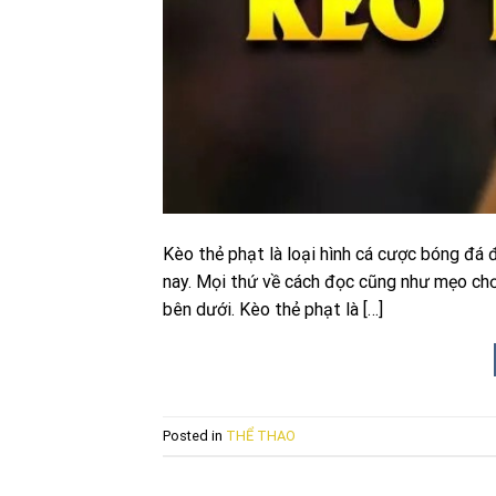
Kèo thẻ phạt là loại hình cá cược bóng đá 
nay. Mọi thứ về cách đọc cũng như mẹo ch
bên dưới. Kèo thẻ phạt là […]
Posted in
THỂ THAO