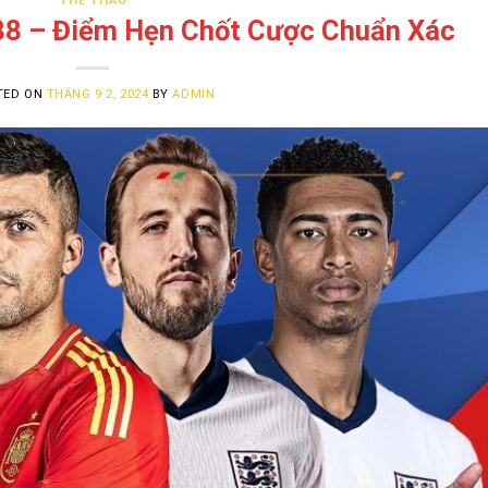
THỂ THAO
88 – Điểm Hẹn Chốt Cược Chuẩn Xác
TED ON
THÁNG 9 2, 2024
BY
ADMIN