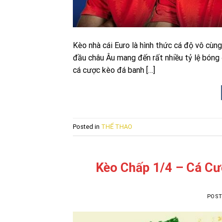
Kèo nhà cái Euro là hình thức cá độ vô cùng
đầu châu Âu mang đến rất nhiều tỷ lệ bóng 
cá cược kèo đá banh […]
Posted in
THỂ THAO
Kèo Chấp 1/4 – Cá C
POS