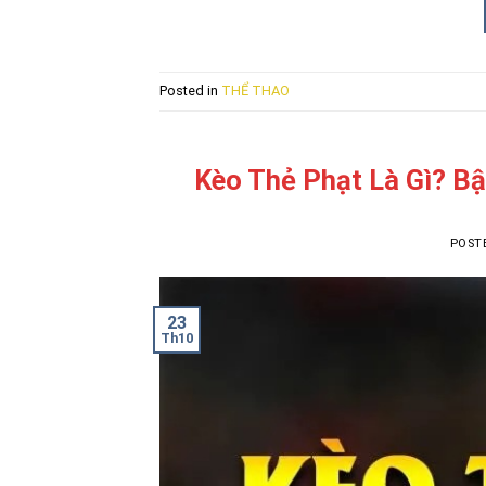
Posted in
THỂ THAO
Kèo Thẻ Phạt Là Gì? B
POST
23
Th10